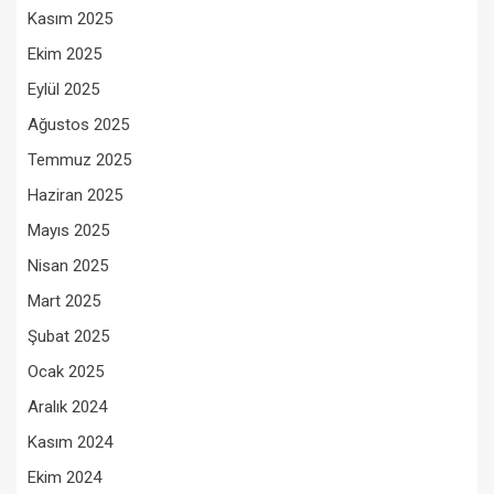
Kasım 2025
Ekim 2025
Eylül 2025
Ağustos 2025
Temmuz 2025
Haziran 2025
Mayıs 2025
Nisan 2025
Mart 2025
Şubat 2025
Ocak 2025
Aralık 2024
Kasım 2024
Ekim 2024