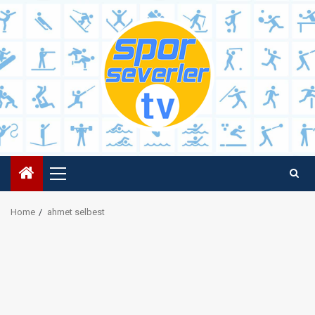
Skip
to
content
Primary
Menu
Home
ahmet selbest