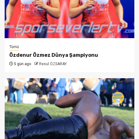
Tümü
Özdenur Özmez Dünya Şampiyonu
5 gün ago
Resul ÖZSARAY