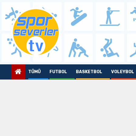
Skip
to
content
TÜMÜ
FUTBOL
BASKETBOL
VOLEYBOL