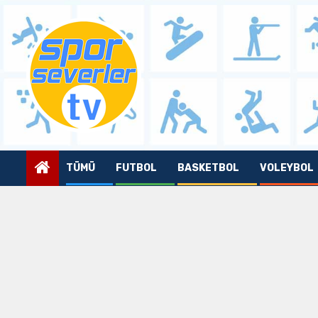
Skip
to
content
TÜMÜ
FUTBOL
BASKETBOL
VOLEYBOL