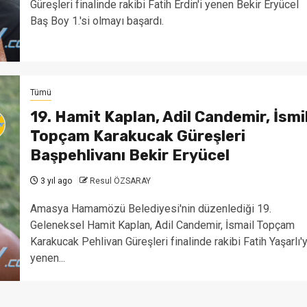
Güreşleri finalinde rakibi Fatih Erdin'i yenen Bekir Eryücel
Baş Boy 1.'si olmayı başardı.
Tümü
19. Hamit Kaplan, Adil Candemir, İsmi
Topçam Karakucak Güreşleri
Başpehlivanı Bekir Eryücel
3 yıl ago
Resul ÖZSARAY
Amasya Hamamözü Belediyesi'nin düzenlediği 19.
Geleneksel Hamit Kaplan, Adil Candemir, İsmail Topçam
Karakucak Pehlivan Güreşleri finalinde rakibi Fatih Yaşarlı'y
yenen...