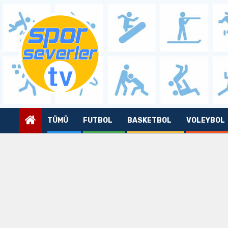
Skip
to
content
TÜMÜ
FUTBOL
BASKETBOL
VOLEYBOL