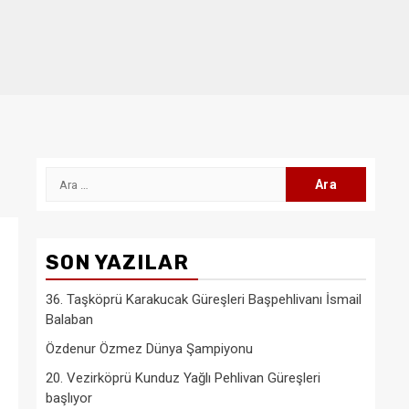
Arama:
SON YAZILAR
36. Taşköprü Karakucak Güreşleri Başpehlivanı İsmail
Balaban
Özdenur Özmez Dünya Şampiyonu
20. Vezirköprü Kunduz Yağlı Pehlivan Güreşleri
başlıyor