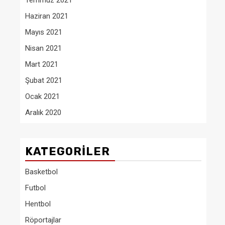
Temmuz 2021
Haziran 2021
Mayıs 2021
Nisan 2021
Mart 2021
Şubat 2021
Ocak 2021
Aralık 2020
KATEGORILER
Basketbol
Futbol
Hentbol
Röportajlar