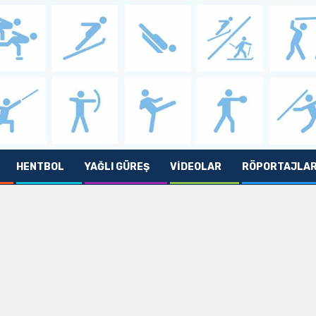
HENTBOL
YAĞLI GÜREŞ
VIDEOLAR
RÖPORTAJLA