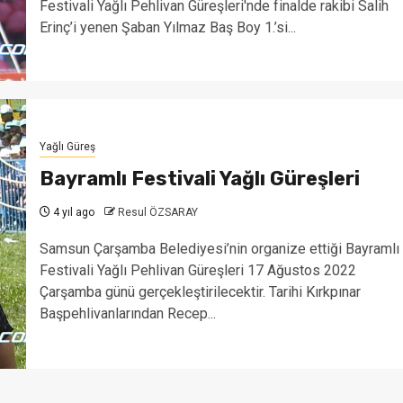
Festivali Yağlı Pehlivan Güreşleri'nde finalde rakibi Salih
Erinç’i yenen Şaban Yılmaz Baş Boy 1.’si...
Yağlı Güreş
Bayramlı Festivali Yağlı Güreşleri
4 yıl ago
Resul ÖZSARAY
Samsun Çarşamba Belediyesi’nin organize ettiği Bayramlı
Festivali Yağlı Pehlivan Güreşleri 17 Ağustos 2022
Çarşamba günü gerçekleştirilecektir. Tarihi Kırkpınar
Başpehlivanlarından Recep...