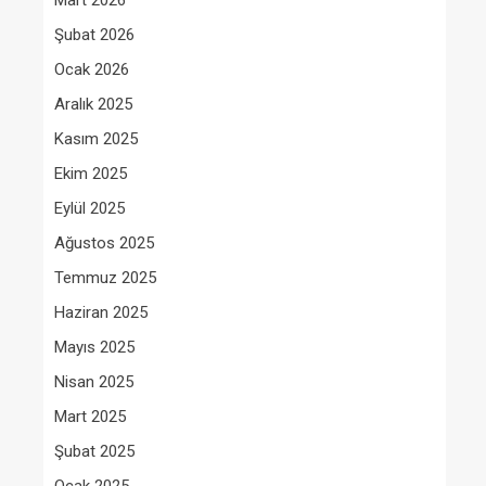
Mart 2026
Şubat 2026
Ocak 2026
Aralık 2025
Kasım 2025
Ekim 2025
Eylül 2025
Ağustos 2025
Temmuz 2025
Haziran 2025
Mayıs 2025
Nisan 2025
Mart 2025
Şubat 2025