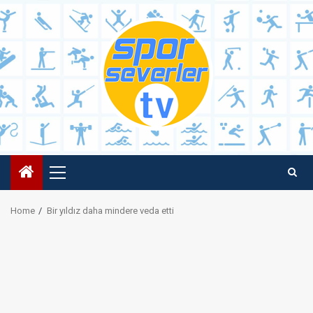
Skip
to
content
Primary
Menu
Home
Bir yıldız daha mindere veda etti