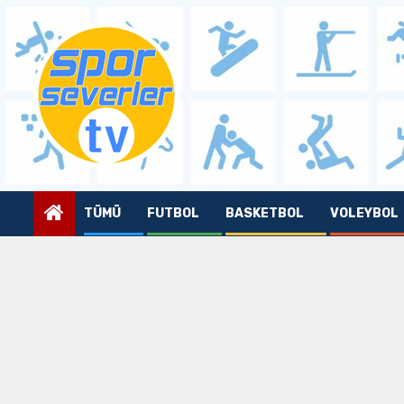
Skip
to
content
TÜMÜ
FUTBOL
BASKETBOL
VOLEYBOL