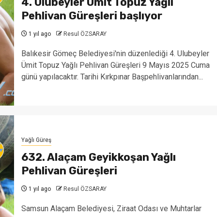
4. Ulubeyler Ümit Topuz Yağlı
Pehlivan Güreşleri başlıyor
1 yıl ago
Resul ÖZSARAY
Balıkesir Gömeç Belediyesi'nin düzenlediği 4. Ulubeyler
Ümit Topuz Yağlı Pehlivan Güreşleri 9 Mayıs 2025 Cuma
günü yapılacaktır. Tarihi Kırkpınar Başpehlivanlarından...
Yağlı Güreş
632. Alaçam Geyikkoşan Yağlı
Pehlivan Güreşleri
1 yıl ago
Resul ÖZSARAY
Samsun Alaçam Belediyesi, Ziraat Odası ve Muhtarlar