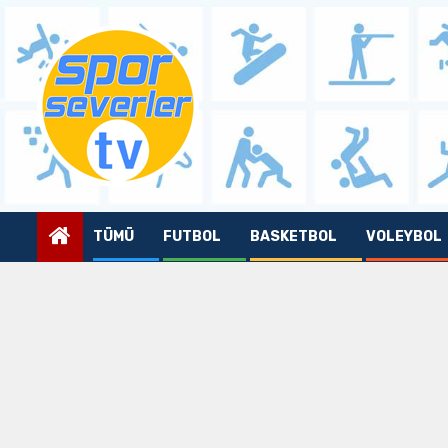
Skip
to
content
TÜMÜ
FUTBOL
BASKETBOL
VOLEYBOL