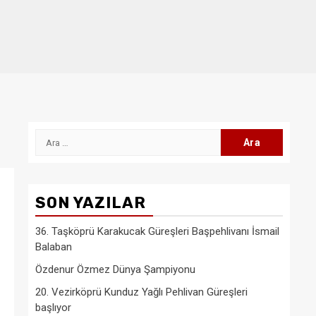
Arama:
SON YAZILAR
36. Taşköprü Karakucak Güreşleri Başpehlivanı İsmail
Balaban
Özdenur Özmez Dünya Şampiyonu
20. Vezirköprü Kunduz Yağlı Pehlivan Güreşleri
başlıyor