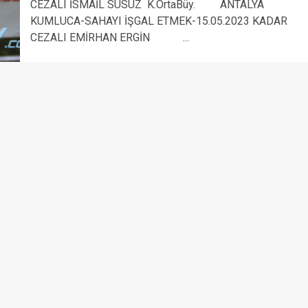
CEZALI İSMAİL SUSUZ K.OrtaBüy. ANTALYA
KUMLUCA-SAHAYI İŞGAL ETMEK-15.05.2023 KADAR
CEZALI EMİRHAN ERGİN ...