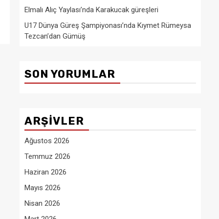
Elmalı Alıç Yaylası’nda Karakucak güreşleri
U17 Dünya Güreş Şampiyonası’nda Kıymet Rümeysa
Tezcan’dan Gümüş
SON YORUMLAR
ARŞIVLER
Ağustos 2026
Temmuz 2026
Haziran 2026
Mayıs 2026
Nisan 2026