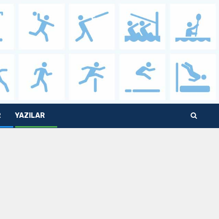
R
YAZILAR