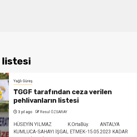
listesi
Yağlı Güreş
TGGF tarafından ceza verilen
pehlivanların listesi
3 yıl ago
Resul ÖZSARAY
HÜSEYİN YILMAZ K.OrtaBüy. ANTALYA
KUMLUCA-SAHAYI İŞGAL ETMEK-15.05.2023 KADAR