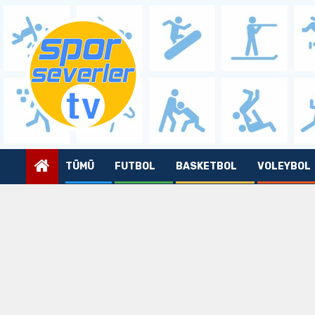
Skip
to
content
TÜMÜ
FUTBOL
BASKETBOL
VOLEYBOL