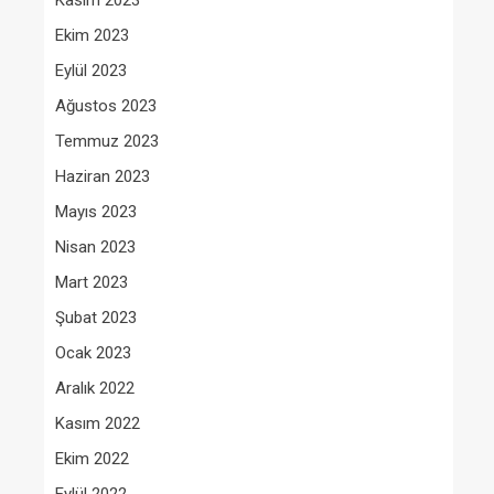
Kasım 2023
Ekim 2023
Eylül 2023
Ağustos 2023
Temmuz 2023
Haziran 2023
Mayıs 2023
Nisan 2023
Mart 2023
Şubat 2023
Ocak 2023
Aralık 2022
Kasım 2022
Ekim 2022