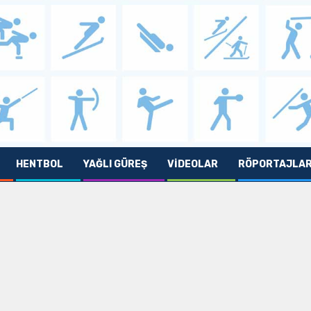
HENTBOL
YAĞLI GÜREŞ
VIDEOLAR
RÖPORTAJLA