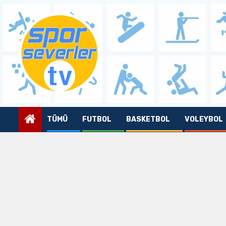
Skip
to
content
TÜMÜ
FUTBOL
BASKETBOL
VOLEYBOL