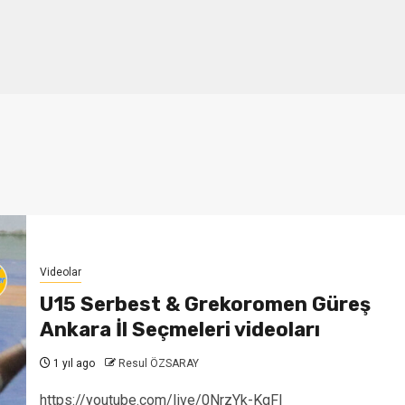
Videolar
U15 Serbest & Grekoromen Güreş
Ankara İl Seçmeleri videoları
1 yıl ago
Resul ÖZSARAY
https://youtube.com/live/0NrzYk-KqFI