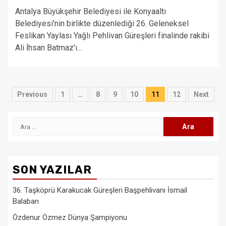
Antalya Büyükşehir Belediyesi ile Konyaaltı
Belediyesi'nin birlikte düzenlediği 26. Geleneksel
Feslikan Yaylası Yağlı Pehlivan Güreşleri finalinde rakibi
Ali İhsan Batmaz'ı...
Yazı
Previous
1
…
8
9
10
11
12
Next
sayfalaması
Arama:
SON YAZILAR
36. Taşköprü Karakucak Güreşleri Başpehlivanı İsmail
Balaban
Özdenur Özmez Dünya Şampiyonu