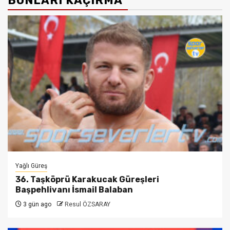
BUNLARI KAÇIRMA
Yağlı Güreş
36. Taşköprü Karakucak Güreşleri
Başpehlivanı İsmail Balaban
3 gün ago
Resul ÖZSARAY