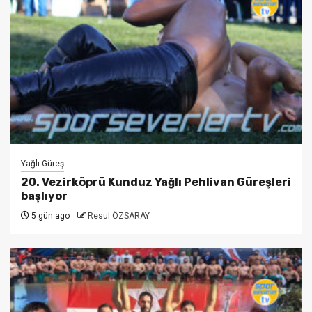
Yağlı Güreş
20. Vezirköprü Kunduz Yağlı Pehlivan Güreşleri
başlıyor
5 gün ago
Resul ÖZSARAY