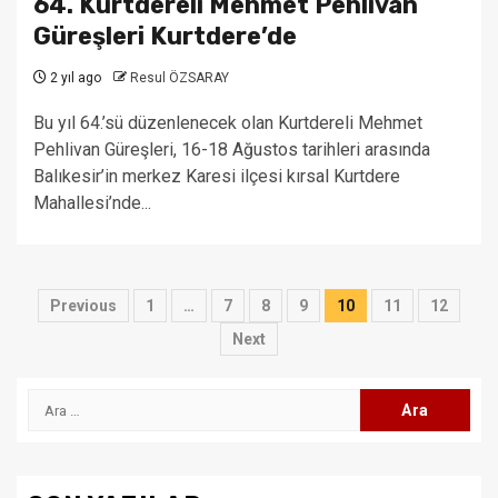
64. Kurtdereli Mehmet Pehlivan
Güreşleri Kurtdere’de
2 yıl ago
Resul ÖZSARAY
Bu yıl 64.’sü düzenlenecek olan Kurtdereli Mehmet
Pehlivan Güreşleri, 16-18 Ağustos tarihleri arasında
Balıkesir’in merkez Karesi ilçesi kırsal Kurtdere
Mahallesi’nde...
Yazı
Previous
1
…
7
8
9
10
11
12
sayfalaması
Next
Arama: