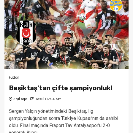
Futbol
Beşiktaş’tan çifte şampiyonluk!
5 yıl ago
Resul ÖZSARAY
Sergen Yalçın yönetimindeki Beşiktaş, lig
şampiyonluğundan sonra Türkiye Kupası’nın da sahibi
oldu. Final maçında Fraport Tav Antalyaspor’u 2-0
yenerek ikinci...