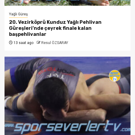
Yağlı Güreş
20. Vezirköprü Kunduz Yağlı Pehlivan
Güreşleri’nde çeyrek finale kalan
başpehlivanlar
13 saat ago
Resul ÖZSARAY