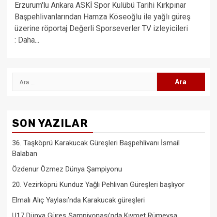
Erzurum'lu Ankara ASKİ Spor Kulübü Tarihi Kırkpınar
Başpehlivanlarından Hamza Köseoğlu ile yağlı güreş
üzerine röportaj Değerli Sporseverler TV izleyicileri
: Daha...
Arama:
SON YAZILAR
36. Taşköprü Karakucak Güreşleri Başpehlivanı İsmail
Balaban
Özdenur Özmez Dünya Şampiyonu
20. Vezirköprü Kunduz Yağlı Pehlivan Güreşleri başlıyor
Elmalı Alıç Yaylası’nda Karakucak güreşleri
U17 Dünya Güreş Şampiyonası’nda Kıymet Rümeysa