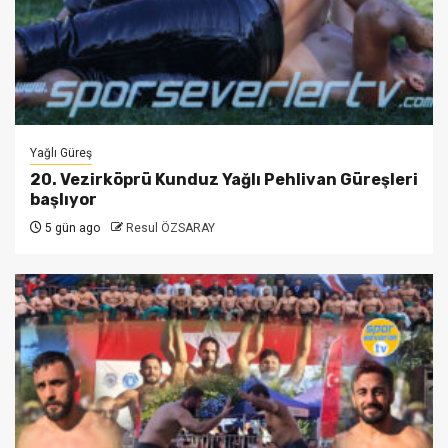
Yağlı Güreş
20. Vezirköprü Kunduz Yağlı Pehlivan Güreşleri
başlıyor
5 gün ago
Resul ÖZSARAY