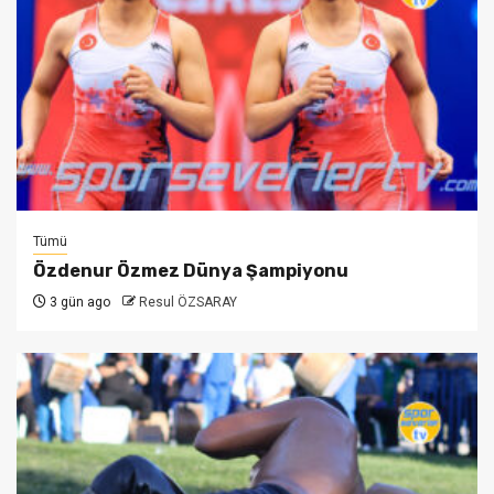
Tümü
Özdenur Özmez Dünya Şampiyonu
3 gün ago
Resul ÖZSARAY