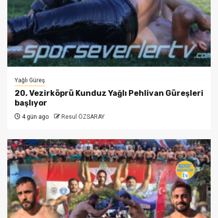
Yağlı Güreş
20. Vezirköprü Kunduz Yağlı Pehlivan Güreşleri
başlıyor
4 gün ago
Resul ÖZSARAY