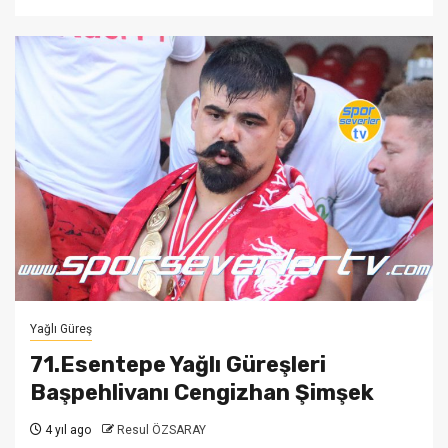
Yağlı Güreş
71.Esentepe Yağlı Güreşleri
Başpehlivanı Cengizhan Şimşek
4 yıl ago
Resul ÖZSARAY