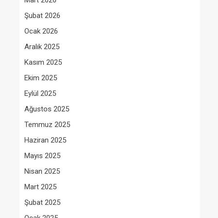
Mart 2026
Şubat 2026
Ocak 2026
Aralık 2025
Kasım 2025
Ekim 2025
Eylül 2025
Ağustos 2025
Temmuz 2025
Haziran 2025
Mayıs 2025
Nisan 2025
Mart 2025
Şubat 2025