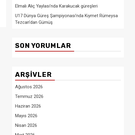
Elmalı Alıç Yaylası’nda Karakucak güreşleri
U17 Dünya Güreş Şampiyonası’nda Kıymet Rümeysa
Tezcan’dan Gümüş
SON YORUMLAR
ARŞIVLER
Ağustos 2026
Temmuz 2026
Haziran 2026
Mayıs 2026
Nisan 2026