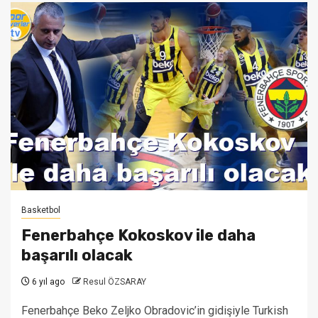
Basketbol
Fenerbahçe Kokoskov ile daha
başarılı olacak
6 yıl ago
Resul ÖZSARAY
Fenerbahçe Beko Zeljko Obradovic’in gidişiyle Turkish