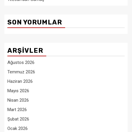
SON YORUMLAR
ARŞIVLER
Ağustos 2026
Temmuz 2026
Haziran 2026
Mayıs 2026
Nisan 2026
Mart 2026
Şubat 2026
Ocak 2026