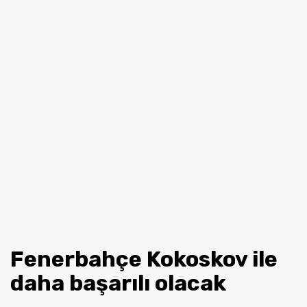
Fenerbahçe Kokoskov ile
daha başarılı olacak