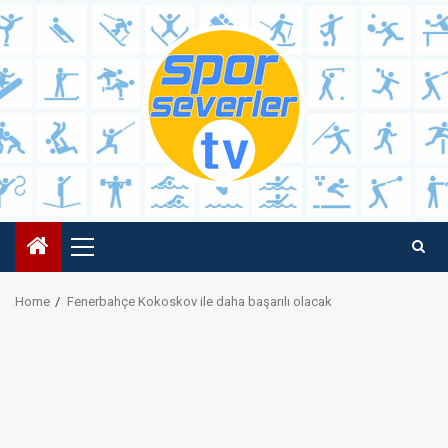
Skip
to
content
Primary
Menu
Home
Fenerbahçe Kokoskov ile daha başarılı olacak