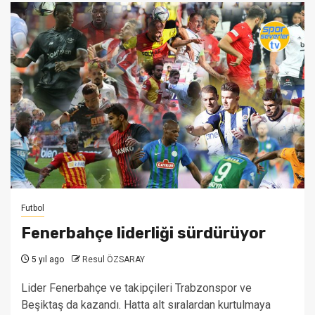
Futbol
Fenerbahçe liderliği sürdürüyor
5 yıl ago
Resul ÖZSARAY
Lider Fenerbahçe ve takipçileri Trabzonspor ve
Beşiktaş da kazandı. Hatta alt sıralardan kurtulmaya