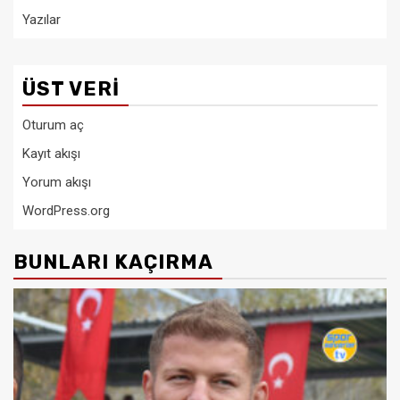
Yazılar
ÜST VERI
Oturum aç
Kayıt akışı
Yorum akışı
WordPress.org
BUNLARI KAÇIRMA