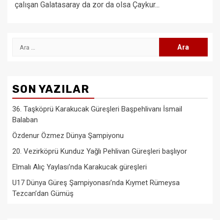
çalışan Galatasaray da zor da olsa Çaykur...
Arama:
SON YAZILAR
36. Taşköprü Karakucak Güreşleri Başpehlivanı İsmail
Balaban
Özdenur Özmez Dünya Şampiyonu
20. Vezirköprü Kunduz Yağlı Pehlivan Güreşleri başlıyor
Elmalı Alıç Yaylası’nda Karakucak güreşleri
U17 Dünya Güreş Şampiyonası’nda Kıymet Rümeysa
Tezcan’dan Gümüş