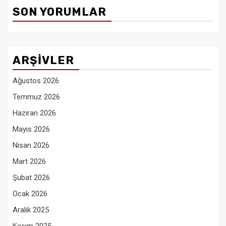
SON YORUMLAR
ARŞIVLER
Ağustos 2026
Temmuz 2026
Haziran 2026
Mayıs 2026
Nisan 2026
Mart 2026
Şubat 2026
Ocak 2026
Aralık 2025