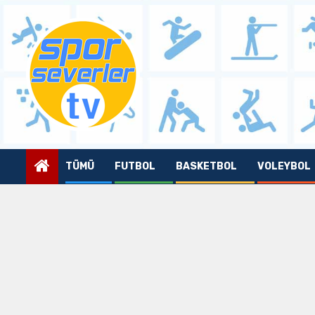
Skip
to
content
TÜMÜ
FUTBOL
BASKETBOL
VOLEYBOL