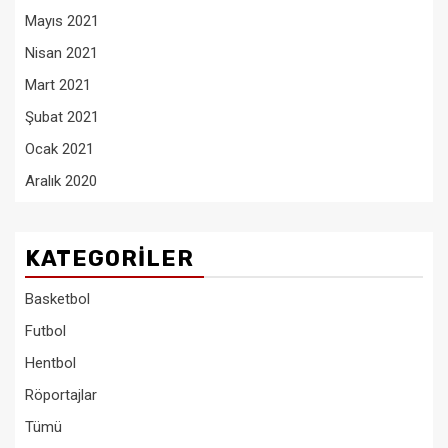
Mayıs 2021
Nisan 2021
Mart 2021
Şubat 2021
Ocak 2021
Aralık 2020
KATEGORILER
Basketbol
Futbol
Hentbol
Röportajlar
Tümü