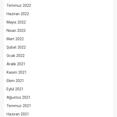
Temmuz 2022
Haziran 2022
Mayıs 2022
Nisan 2022
Mart 2022
Şubat 2022
Ocak 2022
Aralık 2021
Kasım 2021
Ekim 2021
Eylül 2021
Ağustos 2021
Temmuz 2021
Haziran 2021