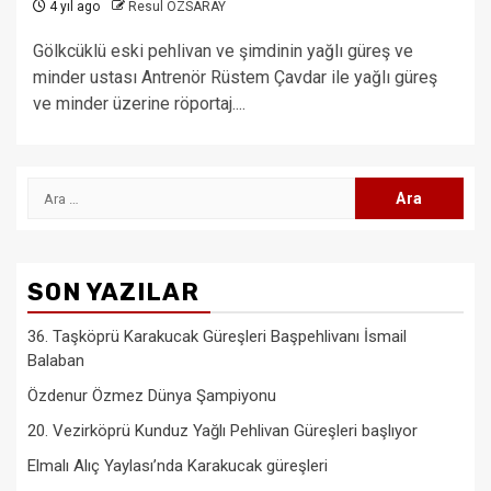
4 yıl ago
Resul ÖZSARAY
Gölkcüklü eski pehlivan ve şimdinin yağlı güreş ve
minder ustası Antrenör Rüstem Çavdar ile yağlı güreş
ve minder üzerine röportaj....
Arama:
SON YAZILAR
36. Taşköprü Karakucak Güreşleri Başpehlivanı İsmail
Balaban
Özdenur Özmez Dünya Şampiyonu
20. Vezirköprü Kunduz Yağlı Pehlivan Güreşleri başlıyor
Elmalı Alıç Yaylası’nda Karakucak güreşleri