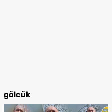
gölcük