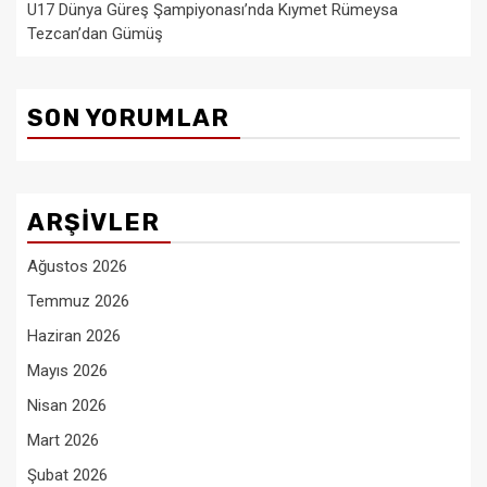
U17 Dünya Güreş Şampiyonası’nda Kıymet Rümeysa
Tezcan’dan Gümüş
SON YORUMLAR
ARŞIVLER
Ağustos 2026
Temmuz 2026
Haziran 2026
Mayıs 2026
Nisan 2026
Mart 2026
Şubat 2026