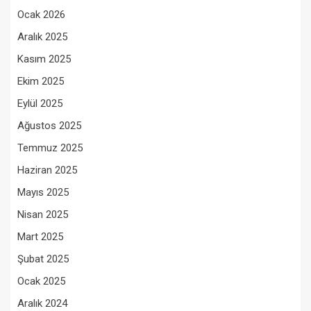
Ocak 2026
Aralık 2025
Kasım 2025
Ekim 2025
Eylül 2025
Ağustos 2025
Temmuz 2025
Haziran 2025
Mayıs 2025
Nisan 2025
Mart 2025
Şubat 2025
Ocak 2025
Aralık 2024