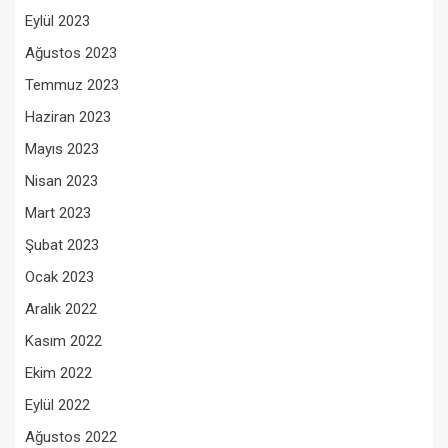
Eylül 2023
Ağustos 2023
Temmuz 2023
Haziran 2023
Mayıs 2023
Nisan 2023
Mart 2023
Şubat 2023
Ocak 2023
Aralık 2022
Kasım 2022
Ekim 2022
Eylül 2022
Ağustos 2022