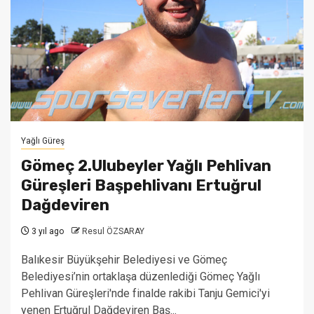
Yağlı Güreş
Gömeç 2.Ulubeyler Yağlı Pehlivan
Güreşleri Başpehlivanı Ertuğrul
Dağdeviren
3 yıl ago
Resul ÖZSARAY
Balıkesir Büyükşehir Belediyesi ve Gömeç
Belediyesi’nin ortaklaşa düzenlediği Gömeç Yağlı
Pehlivan Güreşleri'nde finalde rakibi Tanju Gemici'yi
yenen Ertuğrul Dağdeviren Baş...