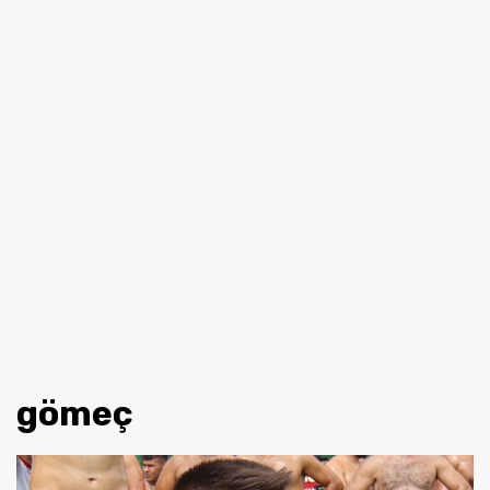
gömeç