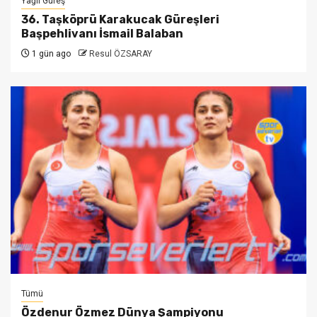
Yağlı Güreş
36. Taşköprü Karakucak Güreşleri
Başpehlivanı İsmail Balaban
1 gün ago
Resul ÖZSARAY
Tümü
Özdenur Özmez Dünya Şampiyonu