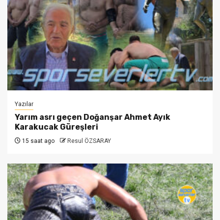
Yazılar
Yarım asrı geçen Doğanşar Ahmet Ayık
Karakucak Güreşleri
15 saat ago
Resul ÖZSARAY