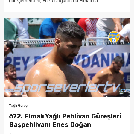
güreşememesi, Enes Doğan'ın da Elmalı'da...
Yağlı Güreş
672. Elmalı Yağlı Pehlivan Güreşleri
Başpehlivanı Enes Doğan