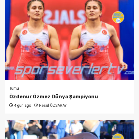
Tümü
Özdenur Özmez Dünya Şampiyonu
4 gün ago
Resul ÖZSARAY