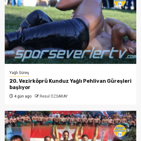
Yağlı Güreş
20. Vezirköprü Kunduz Yağlı Pehlivan Güreşleri
başlıyor
4 gün ago
Resul ÖZSARAY