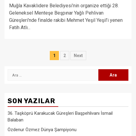
Muğla Kavaklıdere Belediyesi’nin organize ettiği 28.
Geleneksel Menteşe Beşpınar Yağlı Pehlivan
Güreşleri'nde finalde rakibi Mehmet Yeşil Yeşil’i yenen
Fatih Atlı...
Yazı
1
2
Next
sayfalaması
Arama:
SON YAZILAR
36. Taşköprü Karakucak Güreşleri Başpehlivanı İsmail
Balaban
Özdenur Özmez Dünya Şampiyonu