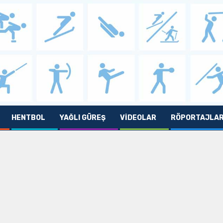
HENTBOL
YAĞLI GÜREŞ
VIDEOLAR
RÖPORTAJLA