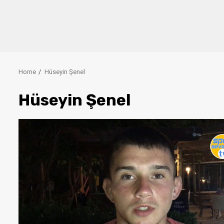
Home
Hüseyin Şenel
Hüseyin Şenel