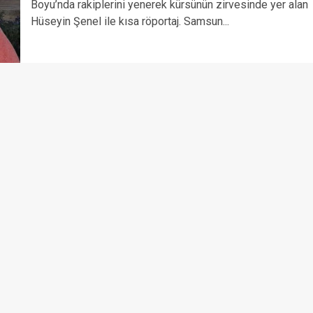
Boyu’nda rakiplerini yenerek kürsünün zirvesinde yer alan
Hüseyin Şenel ile kısa röportaj. Samsun...