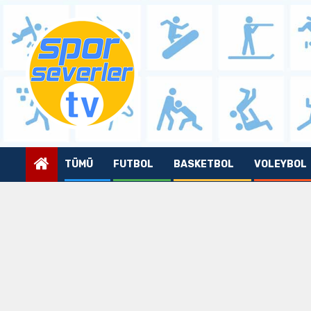
Skip
to
content
TÜMÜ
FUTBOL
BASKETBOL
VOLEYBOL