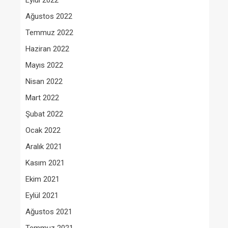
Eylül 2022
Ağustos 2022
Temmuz 2022
Haziran 2022
Mayıs 2022
Nisan 2022
Mart 2022
Şubat 2022
Ocak 2022
Aralık 2021
Kasım 2021
Ekim 2021
Eylül 2021
Ağustos 2021