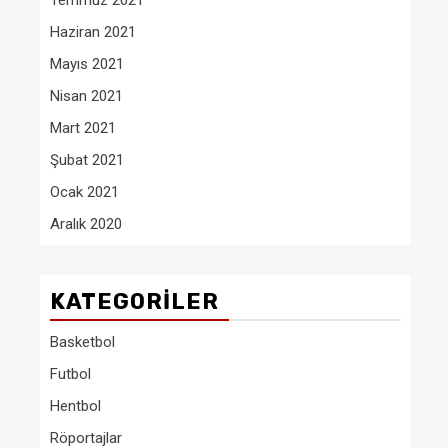
Temmuz 2021
Haziran 2021
Mayıs 2021
Nisan 2021
Mart 2021
Şubat 2021
Ocak 2021
Aralık 2020
KATEGORILER
Basketbol
Futbol
Hentbol
Röportajlar