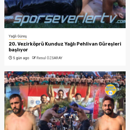
Yağlı Güreş
20. Vezirköprü Kunduz Yağlı Pehlivan Güreşleri
başlıyor
5 gün ago
Resul ÖZSARAY