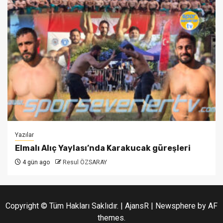
Yazılar
Elmalı Alıç Yaylası’nda Karakucak güreşleri
4 gün ago
Resul ÖZSARAY
Copyright © Tüm Hakları Saklıdır. | AjansR
|
Newsphere
by AF
themes.