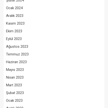
Şubat 2024
Ocak 2024
Aralık 2023
Kasım 2023
Ekim 2023
Eylül 2023
Ağustos 2023
Temmuz 2023
Haziran 2023
Mayıs 2023
Nisan 2023
Mart 2023
Şubat 2023
Ocak 2023