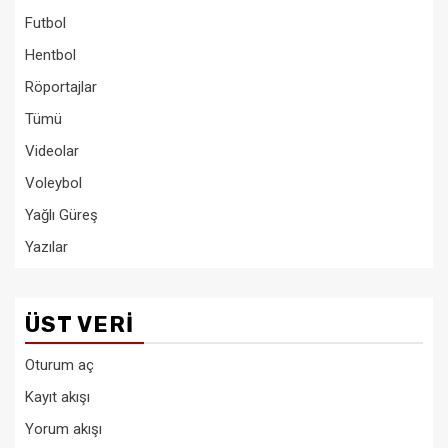
Futbol
Hentbol
Röportajlar
Tümü
Videolar
Voleybol
Yağlı Güreş
Yazılar
ÜST VERI
Oturum aç
Kayıt akışı
Yorum akışı