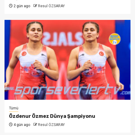
2 gün ago
Resul ÖZSARAY
Tümü
Özdenur Özmez Dünya Şampiyonu
4 gün ago
Resul ÖZSARAY