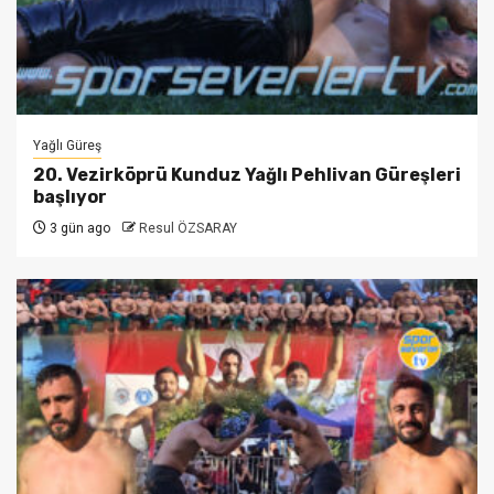
Yağlı Güreş
20. Vezirköprü Kunduz Yağlı Pehlivan Güreşleri
başlıyor
3 gün ago
Resul ÖZSARAY