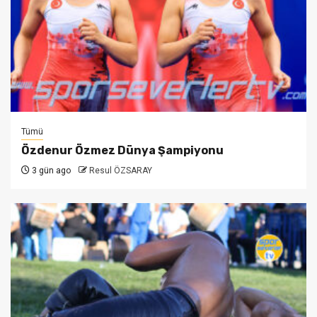
Tümü
Özdenur Özmez Dünya Şampiyonu
3 gün ago
Resul ÖZSARAY