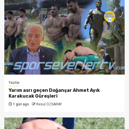
Yazılar
Yarım asrı geçen Doğanşar Ahmet Ayık
Karakucak Güreşleri
1 gün ago
Resul ÖZSARAY