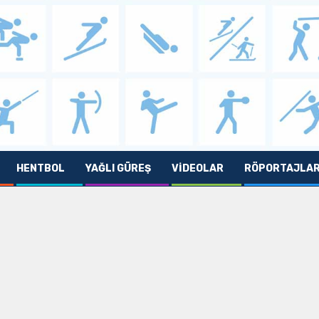
HENTBOL
YAĞLI GÜREŞ
VIDEOLAR
RÖPORTAJLA