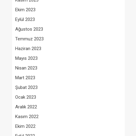
Kasım 2023
Ekim 2023
Eylül 2023
Ağustos 2023
Temmuz 2023
Haziran 2023
Mayıs 2023
Nisan 2023
Mart 2023
Şubat 2023
Ocak 2023
Aralık 2022
Kasım 2022
Ekim 2022