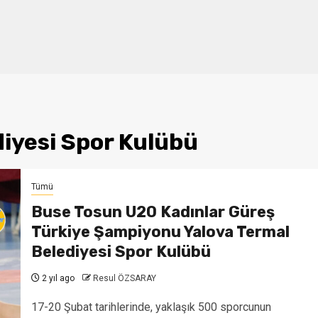
iyesi Spor Kulübü
Tümü
Buse Tosun U20 Kadınlar Güreş
Türkiye Şampiyonu Yalova Termal
Belediyesi Spor Kulübü
2 yıl ago
Resul ÖZSARAY
17-20 Şubat tarihlerinde, yaklaşık 500 sporcunun