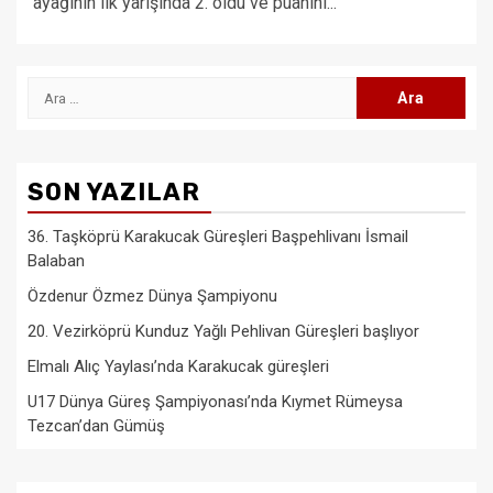
ayağının ilk yarışında 2. oldu ve puanını...
Arama:
SON YAZILAR
36. Taşköprü Karakucak Güreşleri Başpehlivanı İsmail
Balaban
Özdenur Özmez Dünya Şampiyonu
20. Vezirköprü Kunduz Yağlı Pehlivan Güreşleri başlıyor
Elmalı Alıç Yaylası’nda Karakucak güreşleri
U17 Dünya Güreş Şampiyonası’nda Kıymet Rümeysa
Tezcan’dan Gümüş