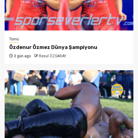
Tümü
Özdenur Özmez Dünya Şampiyonu
3 gün ago
Resul ÖZSARAY