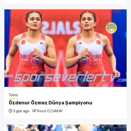
Tümü
Özdenur Özmez Dünya Şampiyonu
3 gün ago
Resul ÖZSARAY