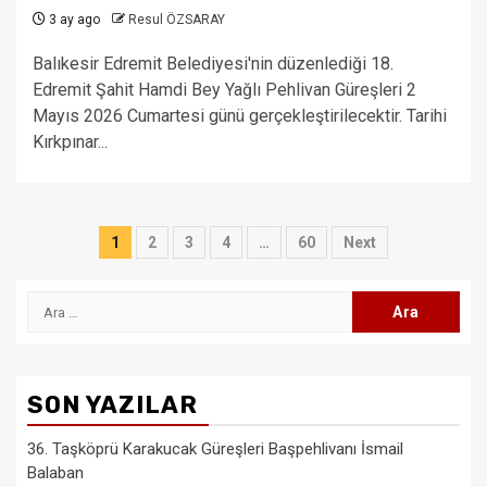
3 ay ago
Resul ÖZSARAY
Balıkesir Edremit Belediyesi'nin düzenlediği 18.
Edremit Şahit Hamdi Bey Yağlı Pehlivan Güreşleri 2
Mayıs 2026 Cumartesi günü gerçekleştirilecektir. Tarihi
Kırkpınar...
Yazı
1
2
3
4
…
60
Next
sayfalaması
Arama:
SON YAZILAR
36. Taşköprü Karakucak Güreşleri Başpehlivanı İsmail
Balaban