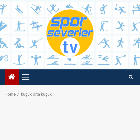
Skip
to
content
Primary
Menu
Home
küçük orta küçük