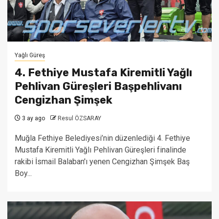
Yağlı Güreş
4. Fethiye Mustafa Kiremitli Yağlı
Pehlivan Güreşleri Başpehlivanı
Cengizhan Şimşek
3 ay ago
Resul ÖZSARAY
Muğla Fethiye Belediyesi’nin düzenlediği 4. Fethiye
Mustafa Kiremitli Yağlı Pehlivan Güreşleri finalinde
rakibi İsmail Balaban'ı yenen Cengizhan Şimşek Baş
Boy...