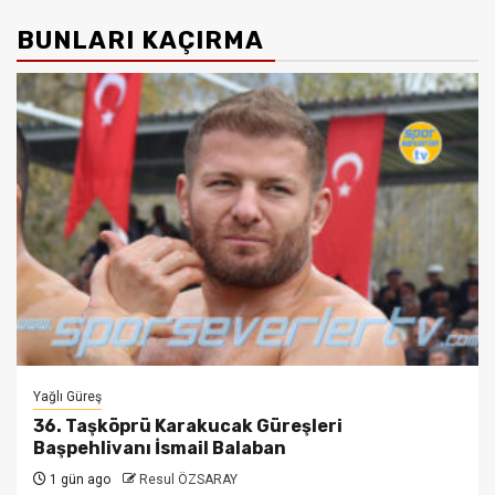
BUNLARI KAÇIRMA
Yağlı Güreş
36. Taşköprü Karakucak Güreşleri
Başpehlivanı İsmail Balaban
1 gün ago
Resul ÖZSARAY