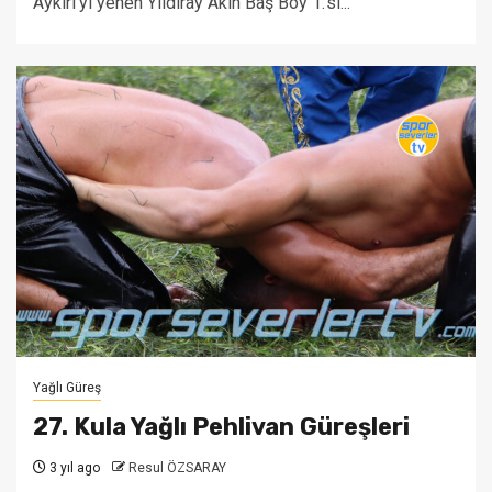
Aykırı'yı yenen Yıldıray Akın Baş Boy 1.'si...
Yağlı Güreş
27. Kula Yağlı Pehlivan Güreşleri
3 yıl ago
Resul ÖZSARAY