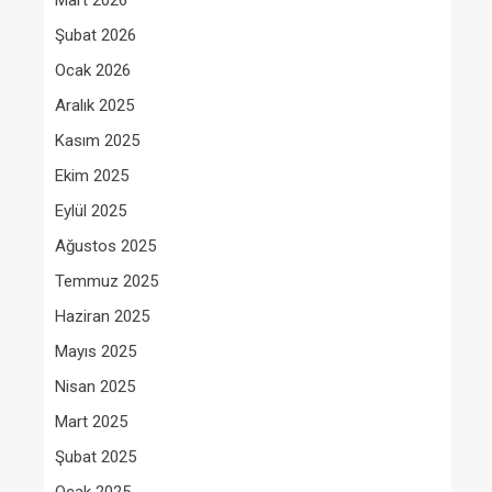
Mart 2026
Şubat 2026
Ocak 2026
Aralık 2025
Kasım 2025
Ekim 2025
Eylül 2025
Ağustos 2025
Temmuz 2025
Haziran 2025
Mayıs 2025
Nisan 2025
Mart 2025
Şubat 2025