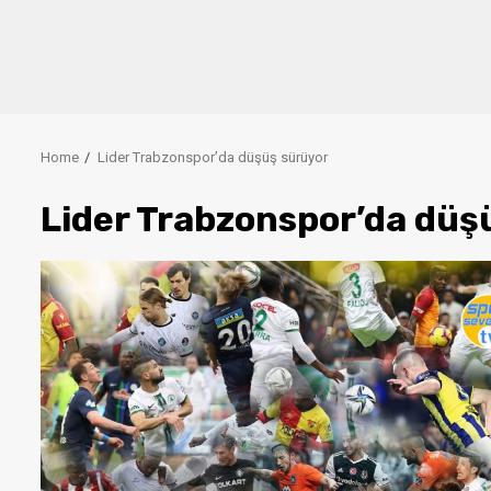
Home
Lider Trabzonspor’da düşüş sürüyor
Lider Trabzonspor’da düş