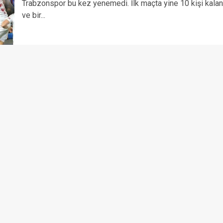
Trabzonspor bu kez yenemedi. İlk maçta yine 10 kişi kalan
ve bir...