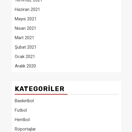
Temmuz 2021
Haziran 2021
Mayıs 2021
Nisan 2021
Mart 2021
Şubat 2021
Ocak 2021
Aralık 2020
KATEGORILER
Basketbol
Futbol
Hentbol
Röportajlar