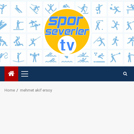
Skip
to
content
Primary
Menu
Home
mehmet akif ersoy