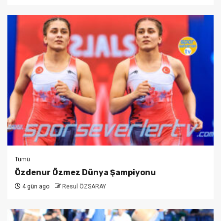
Tümü
Özdenur Özmez Dünya Şampiyonu
4 gün ago
Resul ÖZSARAY