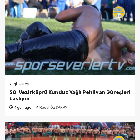
Yağlı Güreş
20. Vezirköprü Kunduz Yağlı Pehlivan Güreşleri
başlıyor
4 gün ago
Resul ÖZSARAY