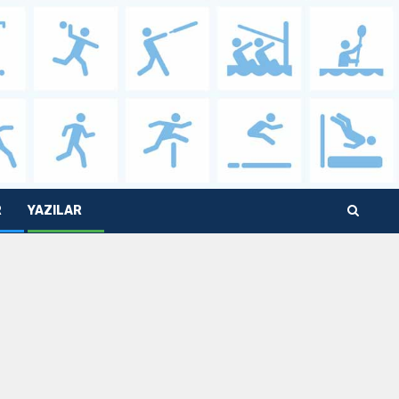
R
YAZILAR