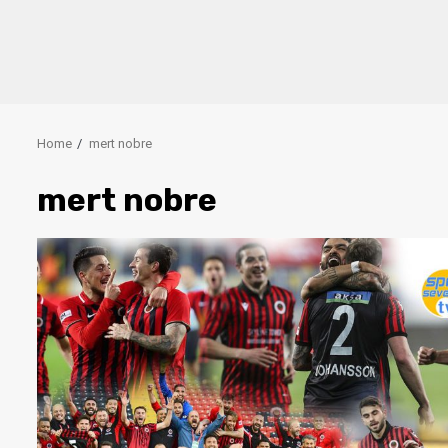
Home
mert nobre
mert nobre