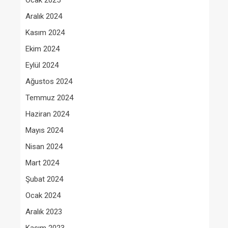
Ocak 2025
Aralık 2024
Kasım 2024
Ekim 2024
Eylül 2024
Ağustos 2024
Temmuz 2024
Haziran 2024
Mayıs 2024
Nisan 2024
Mart 2024
Şubat 2024
Ocak 2024
Aralık 2023