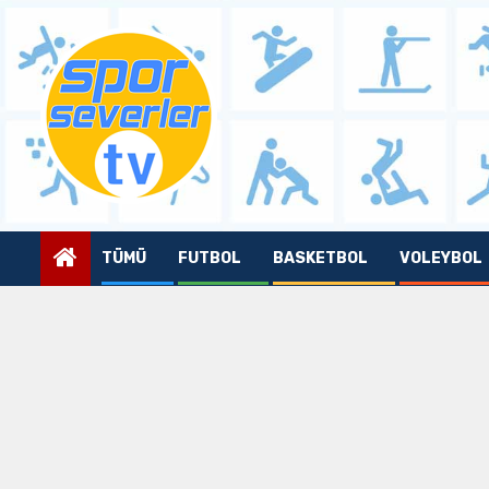
Skip
to
content
TÜMÜ
FUTBOL
BASKETBOL
VOLEYBOL