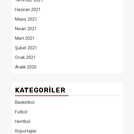
Temmuz 2021
Haziran 2021
Mayıs 2021
Nisan 2021
Mart 2021
Şubat 2021
Ocak 2021
Aralık 2020
KATEGORILER
Basketbol
Futbol
Hentbol
Röportajlar