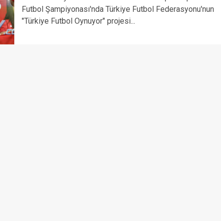
Futbol Şampiyonası'nda Türkiye Futbol Federasyonu'nun
"Türkiye Futbol Oynuyor" projesi...