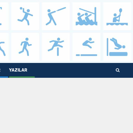
R
YAZILAR