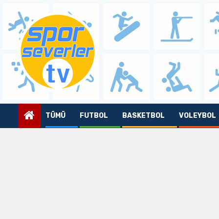
Skip
to
content
TÜMÜ
FUTBOL
BASKETBOL
VOLEYBOL