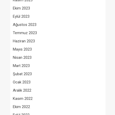
Kasım 2023
Ekim 2023
Eylül 2023
Ağustos 2023
Temmuz 2023
Haziran 2023
Mayıs 2023
Nisan 2023
Mart 2023
Şubat 2023
Ocak 2023
Aralık 2022
Kasım 2022
Ekim 2022