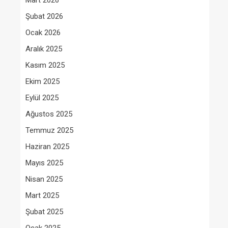
Mart 2026
Şubat 2026
Ocak 2026
Aralık 2025
Kasım 2025
Ekim 2025
Eylül 2025
Ağustos 2025
Temmuz 2025
Haziran 2025
Mayıs 2025
Nisan 2025
Mart 2025
Şubat 2025