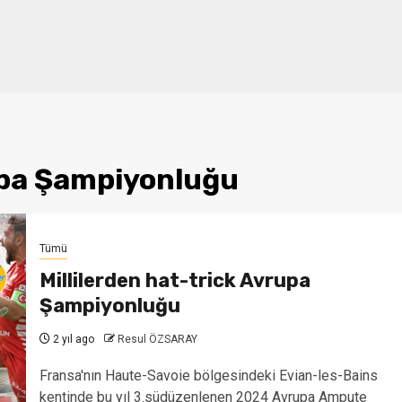
rupa Şampiyonluğu
Tümü
Millilerden hat-trick Avrupa
Şampiyonluğu
2 yıl ago
Resul ÖZSARAY
Fransa'nın Haute-Savoie bölgesindeki Evian-les-Bains
kentinde bu yıl 3.südüzenlenen 2024 Avrupa Ampute