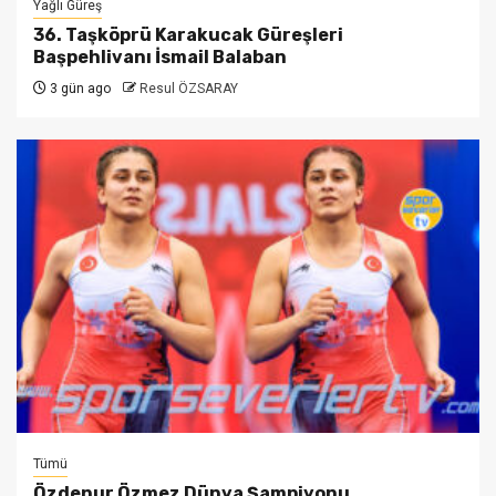
Yağlı Güreş
36. Taşköprü Karakucak Güreşleri
Başpehlivanı İsmail Balaban
3 gün ago
Resul ÖZSARAY
Tümü
Özdenur Özmez Dünya Şampiyonu