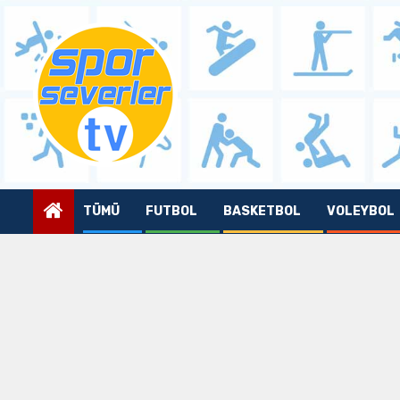
Skip
to
content
TÜMÜ
FUTBOL
BASKETBOL
VOLEYBOL