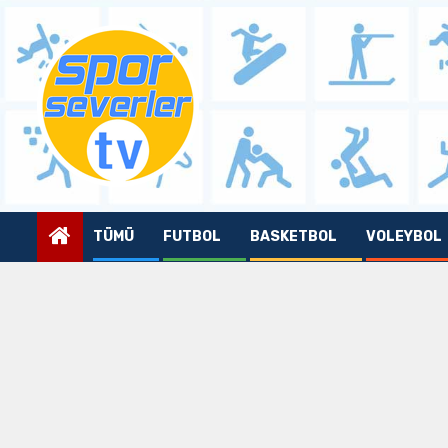
Skip
to
content
TÜMÜ
FUTBOL
BASKETBOL
VOLEYBOL