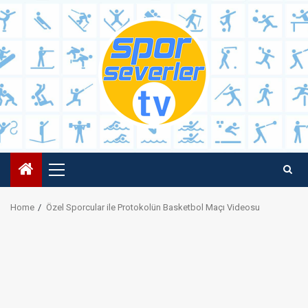
Skip
to
content
Primary
Menu
Home
Özel Sporcular ile Protokolün Basketbol Maçı Videosu