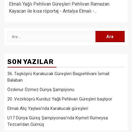
Elmalı Yağlı Pehlivan Güreşleri Pehlivan Ramazan
Kayacan ile kısa röportaj - Antalya Elmalı -...
Arama:
SON YAZILAR
36. Taşköprü Karakucak Güreşleri Başpehlivanı İsmail
Balaban
Özdenur Özmez Dünya Şampiyonu
20. Vezirköprü Kunduz Yağlı Pehlivan Güreşleri başlıyor
Elmalı Alıç Yaylası’nda Karakucak güreşleri
U17 Dünya Güreş Şampiyonası’nda Kıymet Rümeysa
Tezcan’dan Gümüş