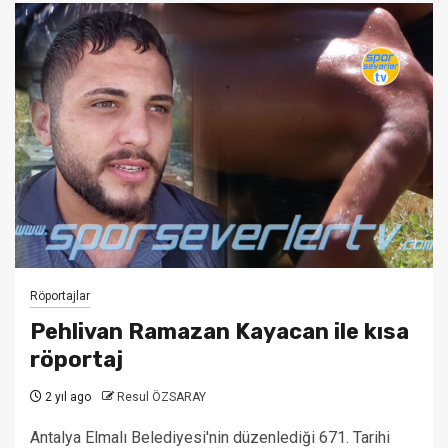
Röportajlar
Pehlivan Ramazan Kayacan ile kısa
röportaj
2 yıl ago
Resul ÖZSARAY
Antalya Elmalı Belediyesi'nin düzenlediği 671. Tarihi