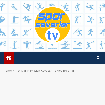
Skip
to
content
Primary
Menu
Home
Pehlivan Ramazan Kayacan ile kısa röportaj