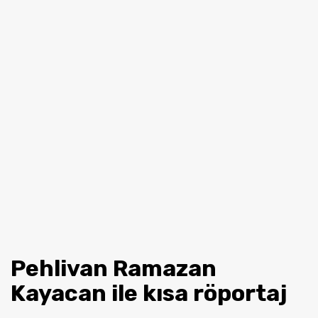
Pehlivan Ramazan
Kayacan ile kısa röportaj