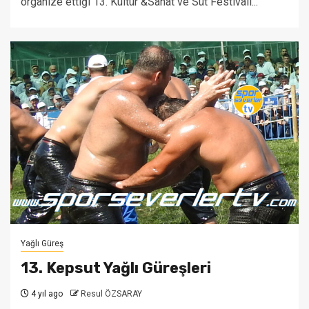
organize ettiği 13. Kültür &Sanat ve Süt Festivali...
Yağlı Güreş
13. Kepsut Yağlı Güreşleri
4 yıl ago
Resul ÖZSARAY