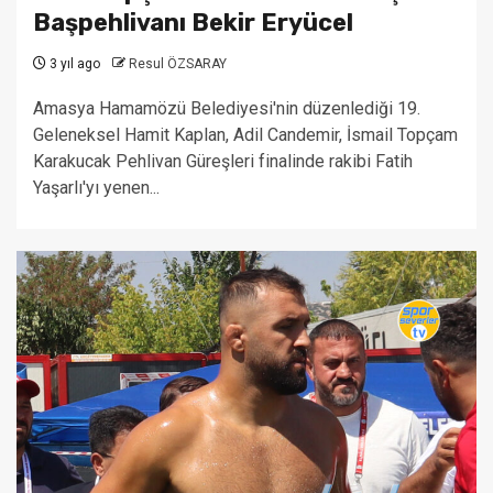
Başpehlivanı Bekir Eryücel
3 yıl ago
Resul ÖZSARAY
Amasya Hamamözü Belediyesi'nin düzenlediği 19.
Geleneksel Hamit Kaplan, Adil Candemir, İsmail Topçam
Karakucak Pehlivan Güreşleri finalinde rakibi Fatih
Yaşarlı'yı yenen...