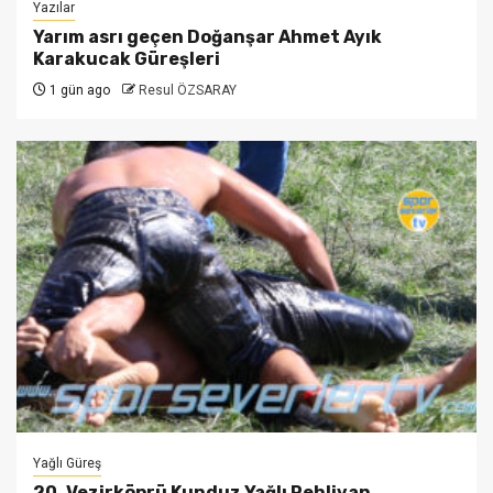
Yazılar
Yarım asrı geçen Doğanşar Ahmet Ayık
Karakucak Güreşleri
1 gün ago
Resul ÖZSARAY
Yağlı Güreş
20. Vezirköprü Kunduz Yağlı Pehlivan