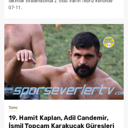
takımlar sıralamasında 2. oldu. İran'ın Tebriz kentinde
07-11...
Tümü
19. Hamit Kaplan, Adil Candemir,
İsmil Topçam Karakucak Güreşleri