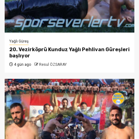
Yağlı Güreş
20. Vezirköprü Kunduz Yağlı Pehlivan Güreşleri
başlıyor
4 gün ago
Resul ÖZSARAY