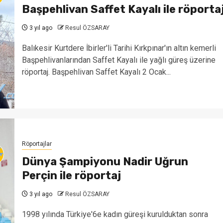
Başpehlivan Saffet Kayalı ile röporta
3 yıl ago
Resul ÖZSARAY
Balıkesir Kurtdere İbirler'li Tarihi Kırkpınar'ın altın kemerli
Başpehlivanlarından Saffet Kayalı ile yağlı güreş üzerine
röportaj. Başpehlivan Saffet Kayalı 2 Ocak...
Röportajlar
Dünya Şampiyonu Nadir Uğrun
Perçin ile röportaj
3 yıl ago
Resul ÖZSARAY
1998 yılında Türkiye'6e kadın güreşi kurulduktan sonra