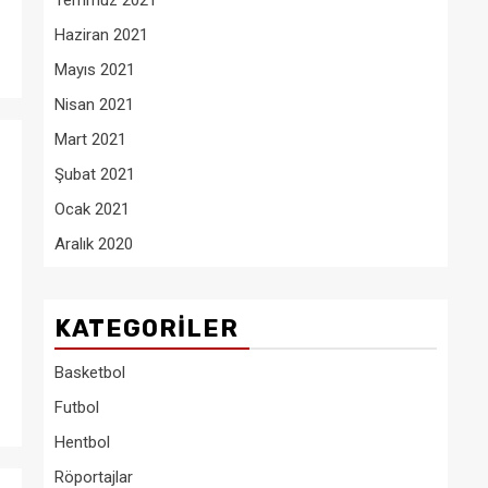
Temmuz 2021
Haziran 2021
Mayıs 2021
Nisan 2021
Mart 2021
Şubat 2021
Ocak 2021
Aralık 2020
KATEGORILER
Basketbol
Futbol
Hentbol
Röportajlar