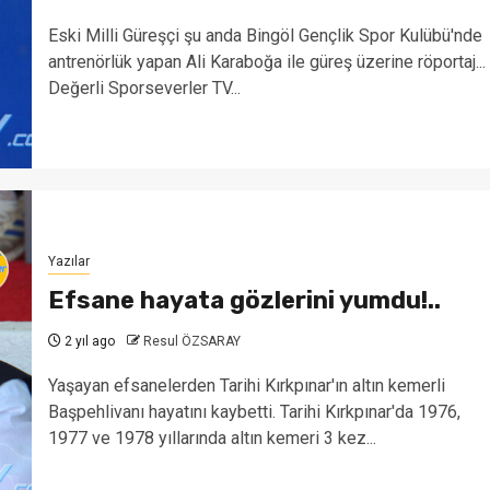
Eski Milli Güreşçi şu anda Bingöl Gençlik Spor Kulübü'nde
antrenörlük yapan Ali Karaboğa ile güreş üzerine röportaj...
Değerli Sporseverler TV...
Yazılar
Efsane hayata gözlerini yumdu!..
2 yıl ago
Resul ÖZSARAY
Yaşayan efsanelerden Tarihi Kırkpınar'ın altın kemerli
Başpehlivanı hayatını kaybetti. Tarihi Kırkpınar'da 1976,
1977 ve 1978 yıllarında altın kemeri 3 kez...