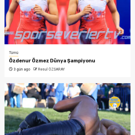
Tümü
Özdenur Özmez Dünya Şampiyonu
3 gün ago
Resul ÖZSARAY