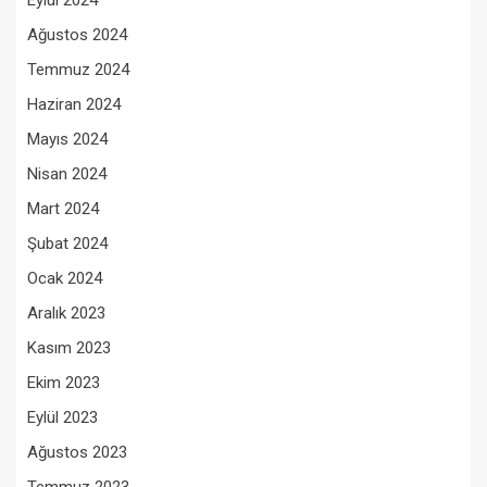
Eylül 2024
Ağustos 2024
Temmuz 2024
Haziran 2024
Mayıs 2024
Nisan 2024
Mart 2024
Şubat 2024
Ocak 2024
Aralık 2023
Kasım 2023
Ekim 2023
Eylül 2023
Ağustos 2023