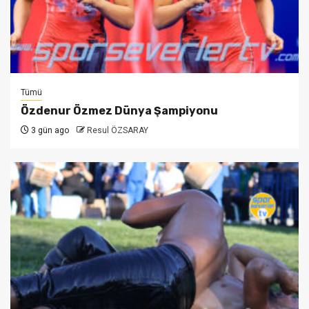
Tümü
Özdenur Özmez Dünya Şampiyonu
3 gün ago
Resul ÖZSARAY