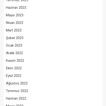
Temmuz 2023
Haziran 2023
Mayıs 2023
Nisan 2023
Mart 2023
Şubat 2023
Ocak 2023
Aralık 2022
Kasım 2022
Ekim 2022
Eylül 2022
Ağustos 2022
Temmuz 2022
Haziran 2022