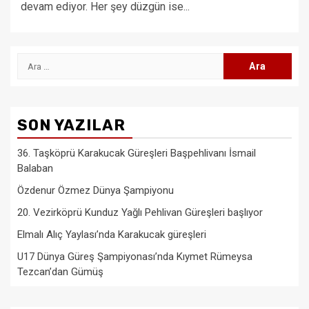
devam ediyor. Her şey düzgün ise...
Arama:
SON YAZILAR
36. Taşköprü Karakucak Güreşleri Başpehlivanı İsmail
Balaban
Özdenur Özmez Dünya Şampiyonu
20. Vezirköprü Kunduz Yağlı Pehlivan Güreşleri başlıyor
Elmalı Alıç Yaylası’nda Karakucak güreşleri
U17 Dünya Güreş Şampiyonası’nda Kıymet Rümeysa
Tezcan’dan Gümüş