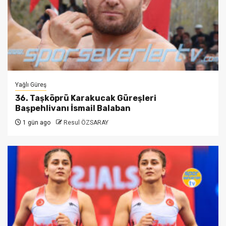
Yağlı Güreş
36. Taşköprü Karakucak Güreşleri
Başpehlivanı İsmail Balaban
1 gün ago
Resul ÖZSARAY