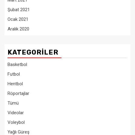
Mart 2021
Şubat 2021
Ocak 2021
Aralık 2020
KATEGORILER
Basketbol
Futbol
Hentbol
Röportajlar
Tümü
Videolar
Voleybol
Yağlı Güreş