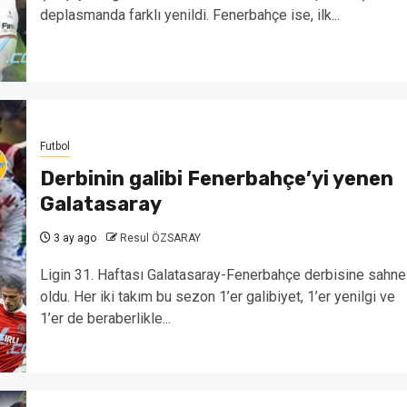
deplasmanda farklı yenildi. Fenerbahçe ise, ilk...
Futbol
Derbinin galibi Fenerbahçe’yi yenen
Galatasaray
3 ay ago
Resul ÖZSARAY
Ligin 31. Haftası Galatasaray-Fenerbahçe derbisine sahne
oldu. Her iki takım bu sezon 1’er galibiyet, 1’er yenilgi ve
1’er de beraberlikle...