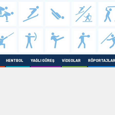
HENTBOL
YAĞLI GÜREŞ
VIDEOLAR
RÖPORTAJLA