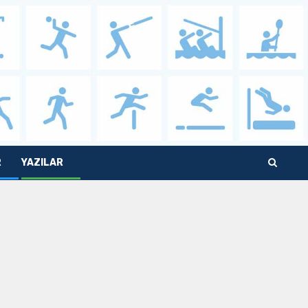
R
YAZILAR