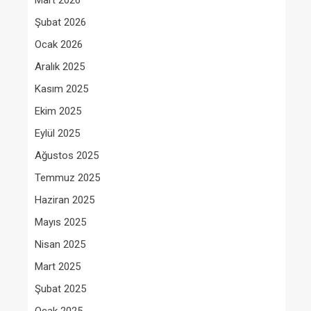
Mart 2026
Şubat 2026
Ocak 2026
Aralık 2025
Kasım 2025
Ekim 2025
Eylül 2025
Ağustos 2025
Temmuz 2025
Haziran 2025
Mayıs 2025
Nisan 2025
Mart 2025
Şubat 2025