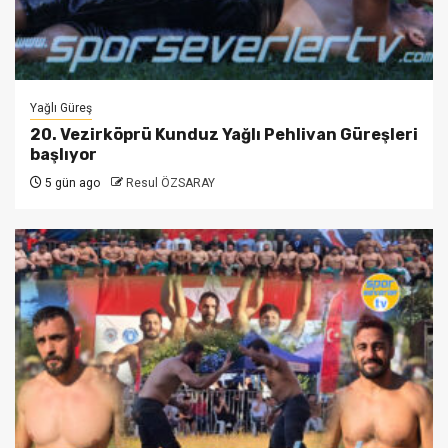
Yağlı Güreş
20. Vezirköprü Kunduz Yağlı Pehlivan Güreşleri
başlıyor
5 gün ago
Resul ÖZSARAY