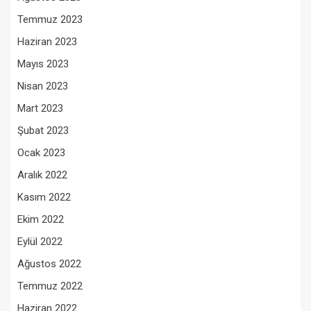
Temmuz 2023
Haziran 2023
Mayıs 2023
Nisan 2023
Mart 2023
Şubat 2023
Ocak 2023
Aralık 2022
Kasım 2022
Ekim 2022
Eylül 2022
Ağustos 2022
Temmuz 2022
Haziran 2022