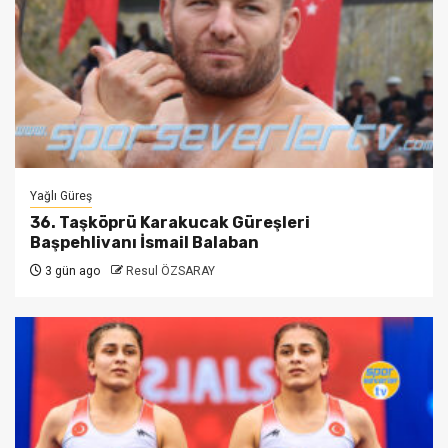
Yağlı Güreş
36. Taşköprü Karakucak Güreşleri
Başpehlivanı İsmail Balaban
3 gün ago
Resul ÖZSARAY