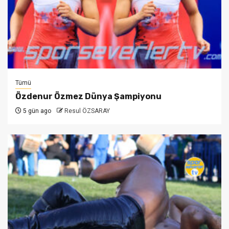
Tümü
Özdenur Özmez Dünya Şampiyonu
5 gün ago
Resul ÖZSARAY