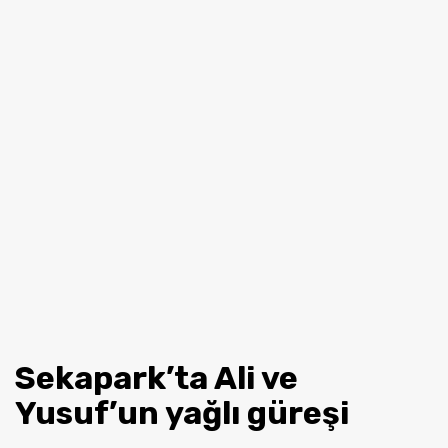
Sekapark’ta Ali ve
Yusuf’un yağlı güreşi