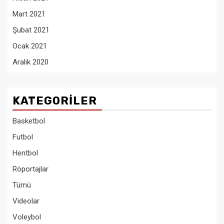
Mart 2021
Şubat 2021
Ocak 2021
Aralık 2020
KATEGORILER
Basketbol
Futbol
Hentbol
Röportajlar
Tümü
Videolar
Voleybol